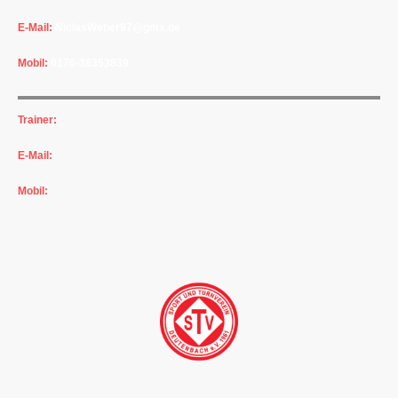
E-Mail:
NiclasWeber97@gmx.de
Mobil:
0176-38353839
Trainer:
Harald Nutz
E-Mail:
hnutz@hotmail.de
Mobil:
0176-36324684