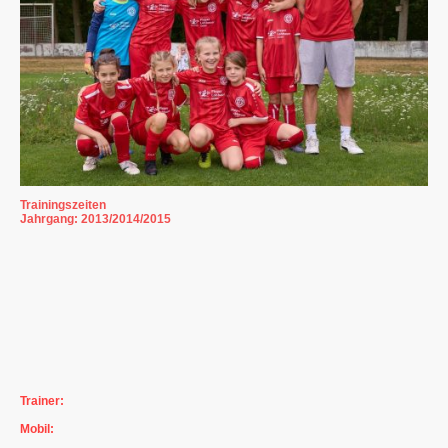
Trainingszeiten
Jahrgang: 2013/2014/2015
Montag: 17:00 - 18:30 Uhr
Hohe Str. 100, 90574 Roßtal
Mittwoch: 17:00 - 18:30 Uhr
Weihersberger Str. 12, 90547 Stein
Trainer:
Stefan Wittmann
Mobil:
0170-9059572